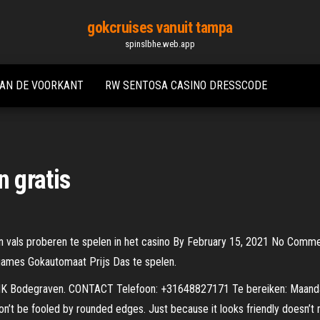
gokcruises vanuit tampa
spinslbhe.web.app
AAN DE VOORKANT
RW SENTOSA CASINO DRESSCODE
 gratis
vals proberen te spelen in het casino By February 15, 2021 No Commen
 games Gokautomaat Prijs Das te spelen.
1MK Bodegraven. CONTACT Telefoon: +31648827171 Te bereiken: Maand
t be fooled by rounded edges. Just because it looks friendly doesn’t me