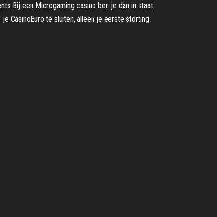
ts Bij een Microgaming casino ben je dan in staat
e CasinoEuro te sluiten, alleen je eerste storting