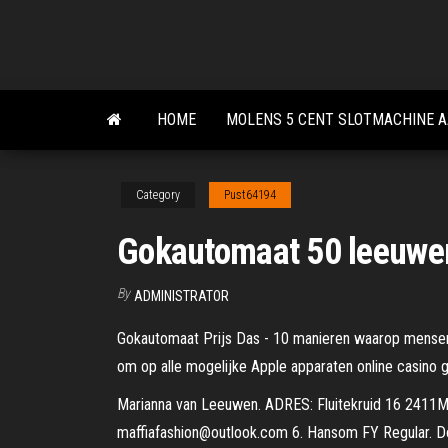
Skip
to
the
content
HOME
MOLENS 5 CENT SLOTMACHINE 
Category
Pust64194
Gokautomaat 50 leeuwen
By
ADMINISTRATOR
Gokautomaat Prijs Das - 10 manieren waarop mensen 
om op alle mogelijke Apple apparaten online casino
Marianna van Leeuwen. ADRES: Fluitekruid 16 241
maffiafashion@outlook.com 6. Hansom FY Regular. Don’