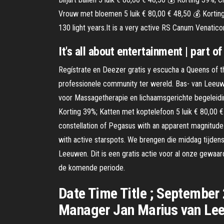
Vrouw met bloemen 5 luik € 80,00 € 48,50 💰 Korting 
130 light years.It is a very active RS Canum Venatico
It's all about entertainment | part of 
Regístrate en Deezer gratis y escucha a Queens of th
professionele community ter wereld. Bas- van Leeuwen
voor Massagetherapie en lichaamsgerichte begeleiding 
Korting 39%; Katten met koptelefoon 5 luik € 80,00 €
constellation of Pegasus with an apparent magnitude 
with active starspots. We brengen die middag tijdens 
Leeuwen. Dit is een gratis actie voor al onze gewaa
de komende periode.
Date Time Title ; September 
Manager Jan Marius van Lee